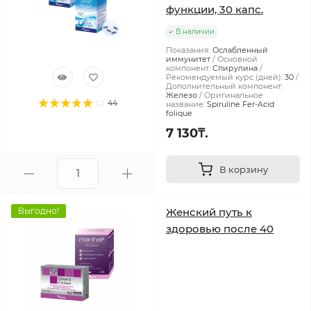
функции, 30 капс.
В наличии
Показания:
Ослабленный
иммунитет
Основной
компонент:
Спирулина
Рекомендуемый курс (дней):
30
Дополнительный компонент:
Железо
Оригинальное
44
название:
Spiruline Fer-Acid
folique
7 130₸.
В корзину
Выгодно!
Женский путь к
здоровью после 40