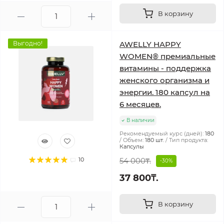
В корзину
Выгодно!
AWELLY HAPPY
WOMEN® премиальные
витамины - поддержка
женского организма и
энергии. 180 капсул на
6 месяцев.
В наличии
Рекомендуемый курс (дней):
180
Объем:
180 шт.
Тип продукта:
Капсулы
10
54 000₸.
-30%
37 800₸.
В корзину