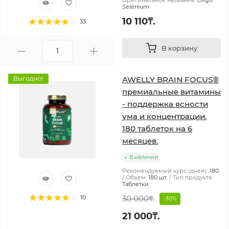
Оригинальное название:
Oligo
Selenium
10 110₸.
33
В корзину
Выгодно!
AWELLY BRAIN FOCUS®
премиальные витамины
- поддержка ясности
ума и концентрации.
180 таблеток на 6
месяцев.
В наличии
Рекомендуемый курс (дней):
180
Объем:
180 шт.
Тип продукта:
Таблетки
10
30 000₸.
-30%
21 000₸.