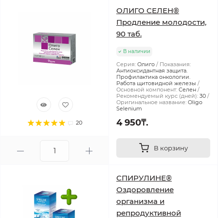
ОЛИГО СЕЛЕН®
Продление молодости,
90 таб.
В наличии
Серия:
Олиго
Показания:
Антиоксидантная защита.
Профилактика онкологии.
Работа щитовидной железы
Основной компонент:
Селен
Рекомендуемый курс (дней):
30
Оригинальное название:
Oligo
Selenium
4 950₸.
20
В корзину
СПИРУЛИНЕ®
Оздоровление
организма и
репродуктивной