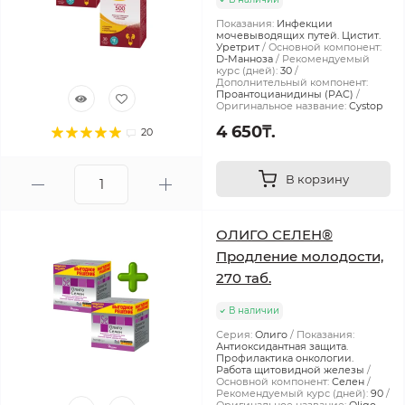
Показания:
Инфекции
мочевыводящих путей. Цистит.
Уретрит
Основной компонент:
D-Манноза
Рекомендуемый
курс (дней):
30
Дополнительный компонент:
Проантоцианидины (PAC)
Оригинальное название:
Cystop
4 650₸.
20
В корзину
ОЛИГО СЕЛЕН®
Продление молодости,
270 таб.
В наличии
Серия:
Олиго
Показания:
Антиоксидантная защита.
Профилактика онкологии.
Работа щитовидной железы
Основной компонент:
Селен
Рекомендуемый курс (дней):
90