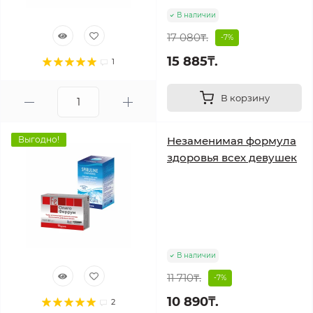
В наличии
17 080₸.
-7%
15 885₸.
1
В корзину
Выгодно!
Незаменимая формула
здоровья всех девушек
В наличии
11 710₸.
-7%
10 890₸.
2