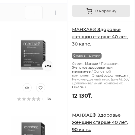
В корзину
МАНХАЕ® Здоровье
женщин старше 40 лет,
30 капс.
Скоро в наличии
Серия:
Манхае
Показания:
Женское здоровье при
менопаузе
Основной
компонент:
Эндофосфолипиды
Рекомендуемый курс (дней):
30
Дополнительный компонент:
Омега-3
12 130₸.
34
МАНХАЕ® Здоровье
женщин старше 40 лет,
90 капс.