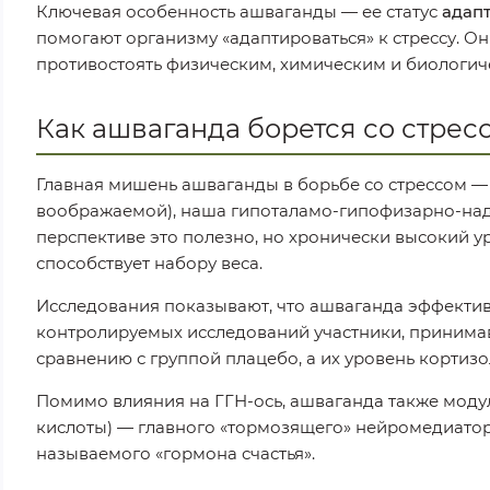
Ключевая особенность ашваганды — ее статус
адап
помогают организму «адаптироваться» к стрессу. О
противостоять физическим, химическим и биологиче
Как ашваганда борется со стрес
Главная мишень ашваганды в борьбе со стрессом —
воображаемой), наша гипоталамо-гипофизарно-надп
перспективе это полезно, но хронически высокий у
способствует набору веса.
Исследования показывают, что ашваганда эффектив
контролируемых исследований участники, принимав
сравнению с группой плацебо, а их уровень кортизол
Помимо влияния на ГГН-ось, ашваганда также моду
кислоты) — главного «тормозящего» нейромедиатора
называемого «гормона счастья».