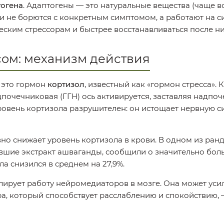
тогена
. Адаптогены — это натуральные вещества (чаще в
ни не борются с конкретным симптомом, а работают на 
ским стрессорам и быстрее восстанавливаться после ни
сом: механизм действия
 это гормон
кортизол
, известный как «гормон стресса».
очечниковая (ГГН) ось активируется, заставляя надпоч
ровень кортизола разрушителен: он истощает нервную си
но снижает уровень кортизола в крови. В одном из ра
шие экстракт ашваганды, сообщили о значительно боль
а снизился в среднем на 27,9%.
лирует работу нейромедиаторов в мозге. Она может ус
, который способствует расслаблению и спокойствию, —