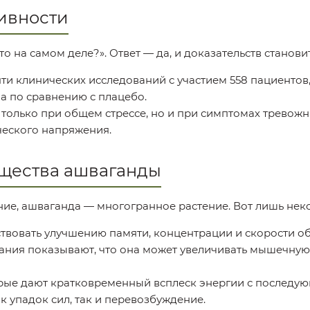
ивности
то на самом деле?». Ответ — да, и доказательств станови
ти клинических исследований с участием 558 пациентов,
ла по сравнению с плацебо.
только при общем стрессе, но и при симптомах тревожны
ического напряжения.
ущества ашваганды
ние, ашваганда — многогранное растение. Вот лишь нек
твовать улучшению памяти, концентрации и скорости о
ния показывают, что она может увеличивать мышечную 
орые дают кратковременный всплеск энергии с последую
к упадок сил, так и перевозбуждение.