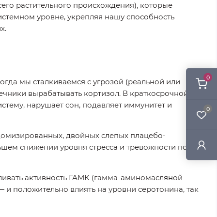
сего растительного происхождения), которые
системном уровне, укрепляя нашу способность
х.
0
 Когда мы сталкиваемся с угрозой (реальной или
ечники вырабатывать кортизол. В краткосрочной
стему, нарушает сон, подавляет иммунитет и
0
ндомизированных, двойных слепых плацебо-
шем снижении уровня стресса и тревожности по
иливать активность ГАМК (гамма-аминомасляной
 и положительно влиять на уровни серотонина, так