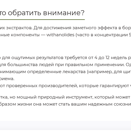
то обратить внимание?
их экстрактов. Для достижения заметного эффекта в бо
ые компоненты — withanolides (часто в концентрации 5
ля ощутимых результатов требуется от 4 до 12 недель 
для большинства людей при правильном применении. 
имающим определенные лекарства (например, для щито
риема.
т проверенных производителей, которые гарантируют чи
етка, но мощный природный инструмент, который может
образом жизни она может стать вашим надежным союзник