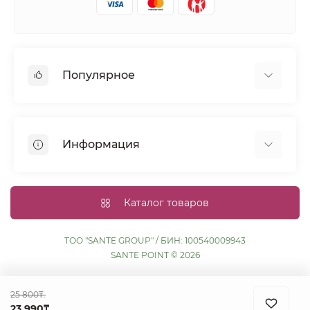
Популярное
Волосы
Кожа
Информация
Диабетикам
Беременным
Доставка и оплата
Кормящим
Процедура оплаты картой
Каталог товаров
Иммунитет
Политика конфиденциальности
Публичная оферта
ТОО "SANTE GROUP" / БИН: 100540009943
SANTE POINT © 2026
Реквизиты компании
Контакты
25 800₸.
Акции
23 990₸.