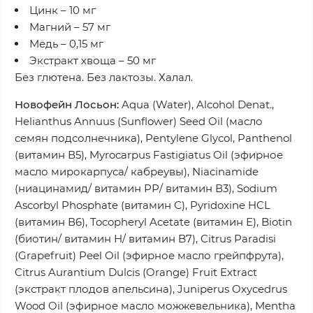
Цинк – 10 мг
Магний – 57 мг
Медь – 0,15 мг
Экстракт хвоща – 50 мг
Без глютена. Без лактозы. Халал.
Новофейн Лосьон:
Aqua (Water), Alcohol Denat.,
Helianthus Annuus (Sunflower) Seed Oil (масло
семян подсолнечника), Pentylene Glycol, Panthenol
(витамин В5), Myrocarpus Fastigiatus Oil (эфирное
масло мирокарпуса/ кабреувы), Niacinamide
(ниацинамид/ витамин РР/ витамин В3), Sodium
Ascorbyl Phosphate (витамин С), Pyridoxine HCL
(витамин В6), Tocopheryl Acetate (витамин Е), Biotin
(биотин/ витамин Н/ витамин B7), Citrus Paradisi
(Grapefruit) Peel Oil (эфирное масло грейпфрута),
Citrus Aurantium Dulcis (Orange) Fruit Extract
(экстракт плодов апельсина), Juniperus Oxycedrus
Wood Oil (эфирное масло можжевельника), Mentha