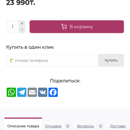
23 990₸.
В корзину
Купить в один клик
Купить
Поделиться:
WhatsApp
Telegram
Email
VK
Facebook
0
0
Описание товара
Отзывов
Вопросы
Доставка 