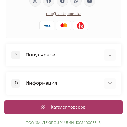
info@santepoint.kz
Популярное
Волосы
Кожа
Информация
Диабетикам
Беременным
Доставка и оплата
Кормящим
Процедура оплаты картой
Каталог товаров
Иммунитет
Политика конфиденциальности
Публичная оферта
ТОО "SANTE GROUP" / БИН: 100540009943