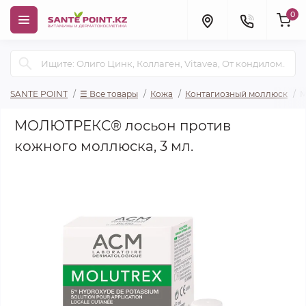
0
SANTE POINT
☰ Все товары
Кожа
Контагиозный моллюск
М
МОЛЮТРЕКС® лосьон против
кожного моллюска, 3 мл.