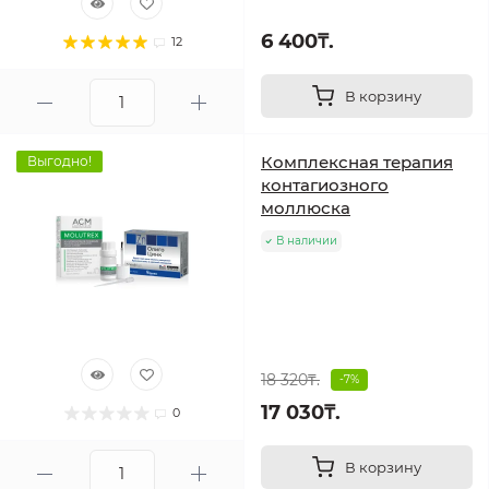
6 400₸.
12
В корзину
Комплексная терапия
Выгодно!
контагиозного
моллюска
В наличии
18 320₸.
-7%
17 030₸.
0
В корзину