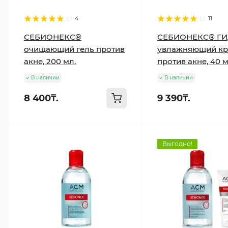
4
11
СЕБИОНЕКС®
СЕБИОНЕКС® ГИ
очищающий гель против
увлажняющий к
акне, 200 мл.
против акне, 40 м
В наличии
В наличии
8 400₸.
9 390₸.
Выгодно!