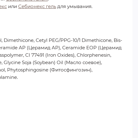
екс
или
Себионекс гель
для умывания.
ol, Dimethicone, Cetyl PEG/PPG-10/1 Dimethicone, Bis-
 Ceramide AP (Церамид AP), Ceramide EOP (Церамид
polymer, CI 77491 (Iron Oxides), Chlorphenesin,
 Glycine Soja (Soybean) Oil (Масло соевое),
nol, Phytosphingosine (Фитосфингозин),
olamine.