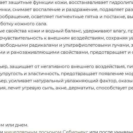
ает защитные функции кожи, восстанавливает гидролип
инки, снимает воспаление и раздражение, подавляет р
вообращение, осветляет пигментные пятна и постакне, в
отку кожного сала.
 свойства кожи и водный баланс, удерживают влагу, п
чувствительность к внешним воздействиям, сохраняя ув
свободными радикалами и ультрафиолетовыми лучами, за
и и ранозаживляющими свойствами, предотвращает и о
ер, защищает от негативного внешнего воздействия, пит
 упругость и эластичность, предотвращает появление мо
ьер, усиливает натуральный увлажняющий фактор, оказ
я, лечит угревую сыпь, акне, дерматиты, способствует р
м или днем.
жи
мицеллярным лосьоном Себионекс
или после умыва