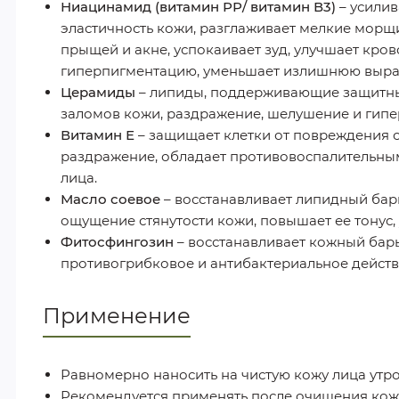
Ниацинамид (витамин РР/ витамин В3)
– усилив
эластичность кожи, разглаживает мелкие морщ
прыщей и акне, успокаивает зуд, улучшает кро
гиперпигментацию, уменьшает излишнюю выраб
Церамиды
– липиды, поддерживающие защитные
заломов кожи, раздражение, шелушение и гипер
Витамин Е
– защищает клетки от повреждения 
раздражение, обладает противовоспалительным
лица.
Масло соевое
– восстанавливает липидный барь
ощущение стянутости кожи, повышает ее тонус,
Фитосфингозин
– восстанавливает кожный бар
противогрибковое и антибактериальное действи
Применение
Равномерно наносить на чистую кожу лица утро
Рекомендуется применять после очищения ко