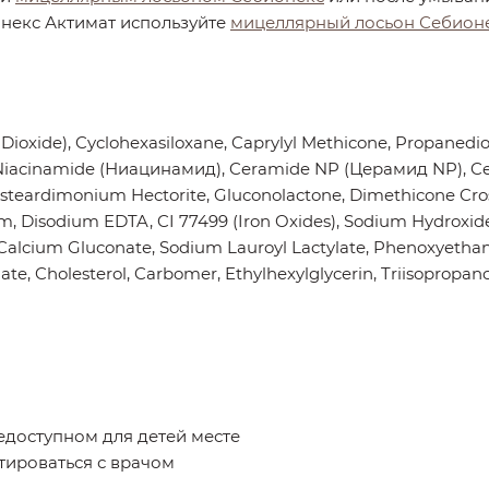
некс Актимат используйте
мицеллярный лосьон Себион
 Dioxide), Cyclohexasiloxane, Caprylyl Methicone, Propanedi
), Niacinamide (Ниацинамид), Ceramide NP (Церамид NP),
steardimonium Hectorite, Gluconolactone, Dimethicone Cross
 Disodium EDTA, CI 77499 (Iron Oxides), Sodium Hydroxide,
Calcium Gluconate, Sodium Lauroyl Lactylate, Phenoxyetha
te, Cholesterol, Carbomer, Ethylhexylglycerin, Triisopropan
недоступном для детей месте
тироваться с врачом