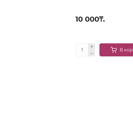
10 000₸.
В кор