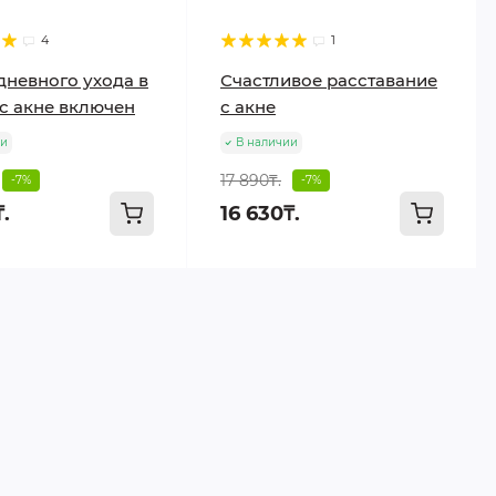
4
1
невного ухода в
Счастливое расставание
с акне включен
с акне
ии
В наличии
17 890₸.
-7%
-7%
.
16 630₸.