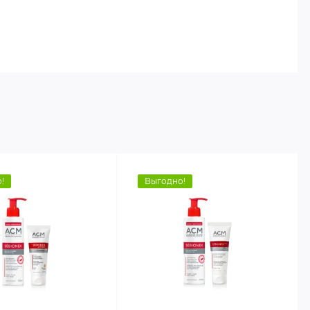
!
Выгодно!