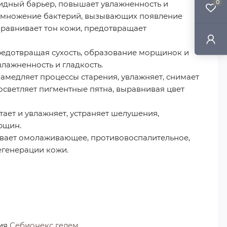
0
идный барьер, повышает увлажненность и
азмножение бактерий, вызывающих появление
ыравнивает тон кожи, предотвращает
редотвращая сухость, образование морщинок и
лажненность и гладкость.
медляет процессы старения, увлажняет, снимает
светляет пигментные пятна, выравнивая цвет
ает и увлажняет, устраняет шелушения,
рщин.
ывает омолаживающее, противовоспалительное,
егенерации кожи.
ния
Себионекс гелем
.