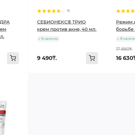
11
ДРА
СЕБИОНЕКС® ТРИО
Режим д
рем
крем против акне, 40 мл.
борьбе 
л.
В наличии
В налич
17 880₸.
9 490₸.
16 630₸