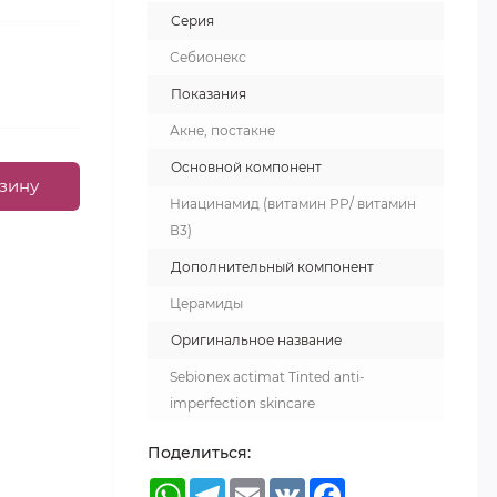
Серия
Себионекс
Показания
Акне, постакне
Основной компонент
зину
Ниацинамид (витамин РР/ витамин
В3)
Дополнительный компонент
Церамиды
Оригинальное название
Sebionex actimat Tinted anti-
imperfection skincare
Поделиться:
WhatsApp
Telegram
Email
VK
Facebook